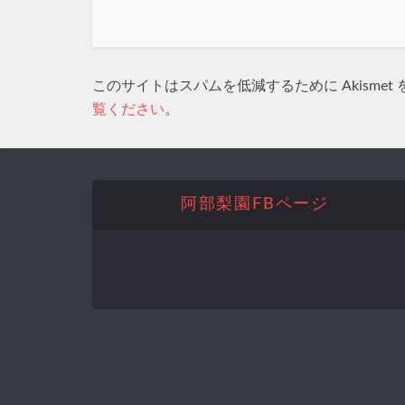
このサイトはスパムを低減するために Akismet
覧ください
。
阿部梨園FBページ