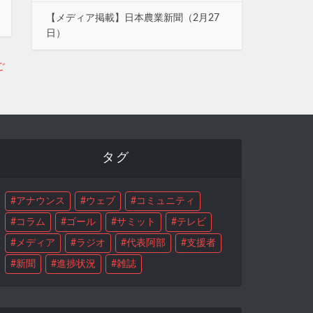
【メディア掲載】日本農業新聞（2月27
日）
ご
タグ
アナウンス
ウェブ
コミュニティ
コラム
ゴール
サミット
テレビ
メディア
ラジオ
代表阿部
支援者
新聞
進捗状況
雑誌