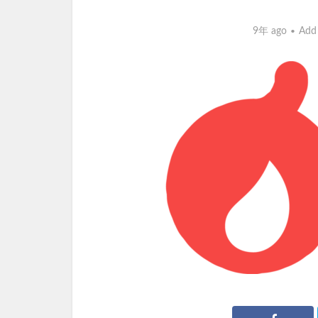
9年 ago
Add