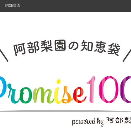
）
阿部梨園